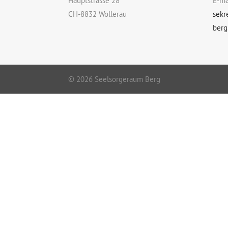
Hauptstrasse 28
E-ma
CH-8832 Wollerau
sekr
berg
© 2026 Seelsorgeraum Berg