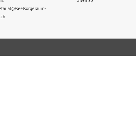
il:
Sitemap
etariat@seelsorgeraum-
.ch